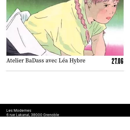
27.06
Atelier BaDass avec Léa Hybre
Les Modernes
6 rue Lakanal, 38000 Grenoble
En août, la librairie est ouverte du mercredi au samedi de 10h à
13h et de 15h à 19h. Ensuite, la librairie est ouverte du mardi au
samedi de 10h à 13h et de 14h à 19h.