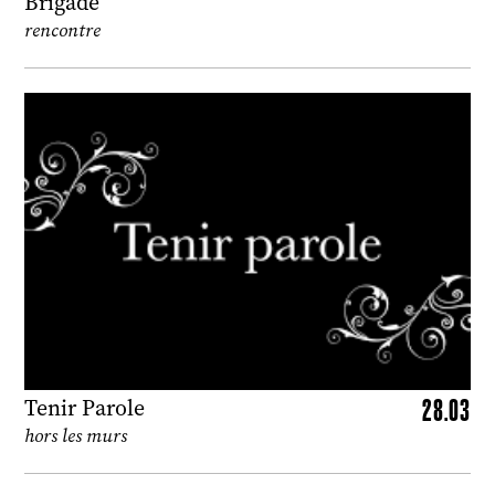
Brigade
rencontre
28.03
Tenir Parole
hors les murs