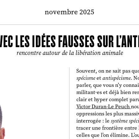
novembre 2025
AVEC LES IDÉES FAUSSES SUR L’AN
rencontre autour de la libération animale
Souvent, on ne sait pas qu
spécisme
et
antispécisme
. N
parler, que vous n’y conna
militant·es et déjà bien re
clair et hyper complet pa
Victor Duran-Le Peuch
nou
oppressions les plus massi
interrogée : le
système spéci
tracer une frontière entre 
celles que l’on élimine. L’o