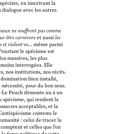
spéciste, en inscrivant la
 dialogue avec les autres
maux ne souffrent pas comme
our être carnivore
et aussi
les
 et violent·es
… même parmi
Pourtant le spécisme est
lus massives, les plus
 moins interrogées. Elle
, nos institutions, nos récits.
domination bien installé,
e nécessité, pour du bon sens.
an-Le Peuch démonte un à un
du spécisme, qui rendent la
assacres acceptables, et la
’antispécisme conteste le
humanité : celui de tracer la
i comptent et celles que l’on
 la force politique de cette