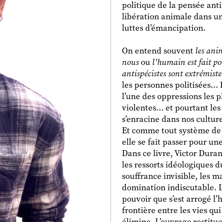
politique de la pensée anti
libération animale dans un
luttes d’émancipation.
On entend souvent
les ani
nous
ou
l’humain est fait p
antispécistes sont extrémistes
les personnes politisées… 
l’une des oppressions les p
violentes… et pourtant les
s’enracine dans nos cultures
Et comme tout système de 
elle se fait passer pour un
Dans ce livre, Victor Dur
les ressorts idéologiques 
souffrance invisible, les m
domination indiscutable. L
pouvoir que s’est arrogé l’
frontière entre les vies qu
élimine. L’ouvrage restitue