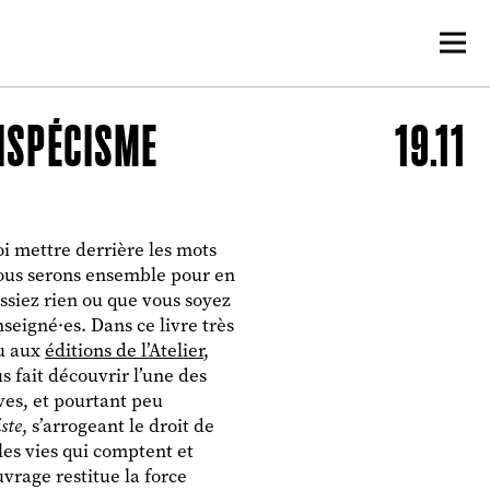
TISPÉCISME
19.11
oi mettre derrière les mots
ous serons ensemble pour en
issiez rien ou que vous soyez
nseigné·es. Dans ce livre très
ru aux
éditions de l’Atelier
,
s fait découvrir l’une des
ves, et pourtant peu
ste
, s’arrogeant le droit de
les vies qui comptent et
uvrage restitue la force