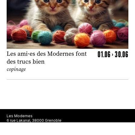
01.06 > 30.06
Les ami·es des Modernes font
des trucs bien
copinage
Les Modernes
6 rue Lakanal, 38000 Grenoble
La librairie est ouverte du mardi au samedi de 10h à 13h et de
14h à 19h